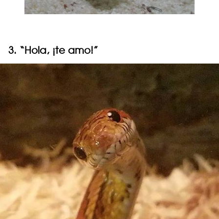
3. “Hola, ¡te amo!”