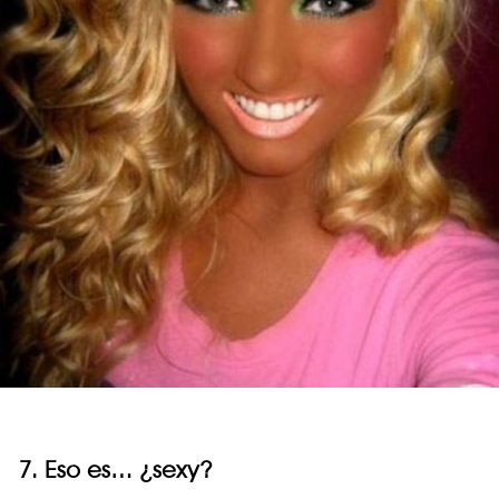
7. Eso es… ¿sexy?