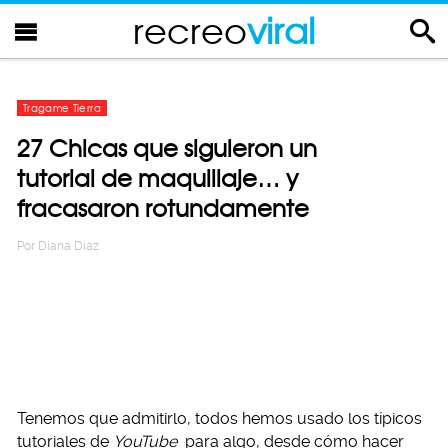
recreo
viral
Tragame Tierra
27 Chicas que siguieron un
tutorial de maquillaje… y
fracasaron rotundamente
Por
Diana Diaz
Tenemos que admitirlo, todos hemos usado los típicos
tutoriales de
YouTube
para algo, desde cómo hacer