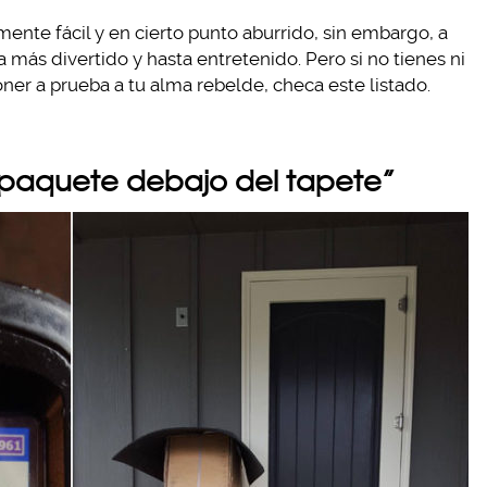
ente fácil y en cierto punto aburrido, sin embargo, a
a más divertido y hasta entretenido. Pero si no tienes ni
ner a prueba a tu alma rebelde, checa este listado.
el paquete debajo del tapete”