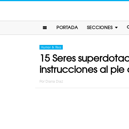
PORTADA
SECCIONES
Humor & Risa
15 Seres superdotad
instrucciones al pie 
Por
Diana Diaz