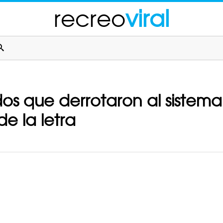
recreo
viral
os que derrotaron al sistema 
de la letra