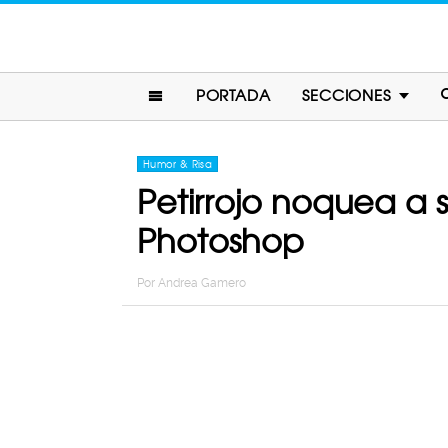
PORTADA
SECCIONES
Humor & Risa
Petirrojo noquea a 
Photoshop
Por
Andrea Gamero