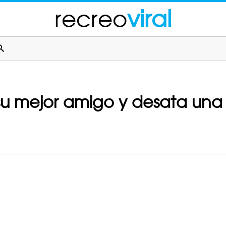
recreo
viral
su mejor amigo y desata una