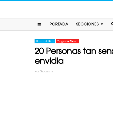
PORTADA
SECCIONES
Humor & Risa
Tragame Tierra
20 Personas tan sens
envidia
Por
Giovanna