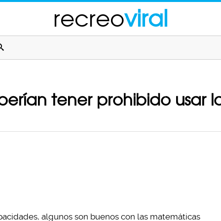
recreo
viral
erían tener prohibido usar l
apacidades, algunos son buenos con las matemáticas