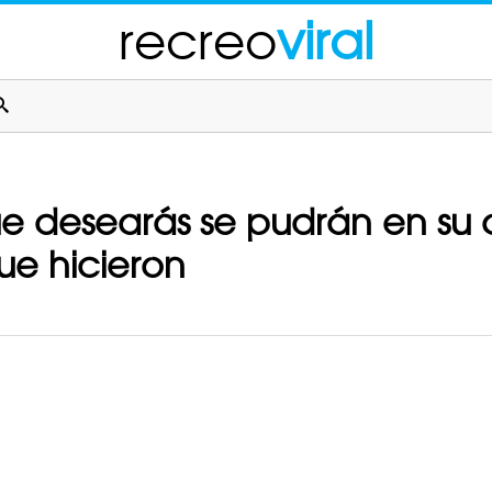
recreo
viral
que desearás se pudrán en su
ue hicieron