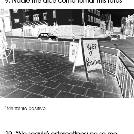
9. Nadie me dice cómo tomar mis fotos
“Manténlo positivo”
10. “No seguiré estereotipos; no se me