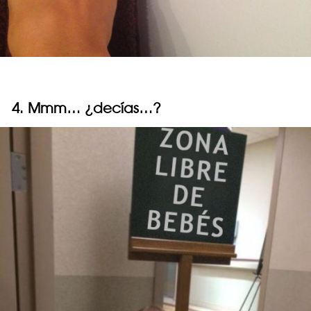
4. Mmm… ¿decías…?