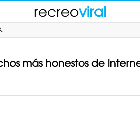
recreo
viral
achos más honestos de Interne