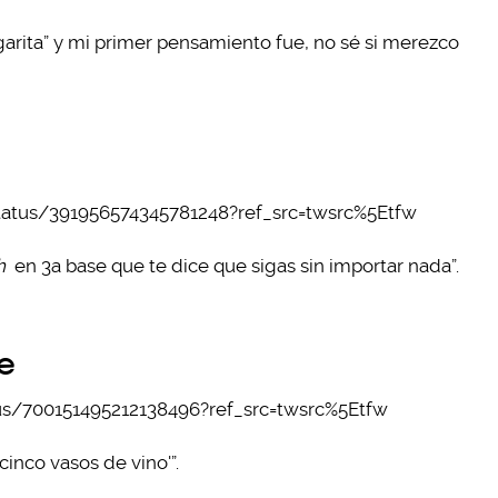
arita” y mi primer pensamiento fue, no sé si merezco
status/391956574345781248?ref_src=twsrc%5Etfw
h
en 3a base que te dice que sigas sin importar nada”.
je
tus/700151495212138496?ref_src=twsrc%5Etfw
cinco vasos de vino'”.