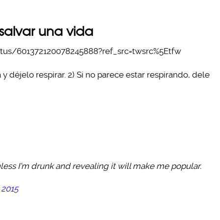
salvar una vida
tatus/601372120078245888?ref_src=twsrc%5Etfw
a y déjelo respirar. 2) Si no parece estar respirando, dele
Unless I'm drunk and revealing it will make me popular.
 2015