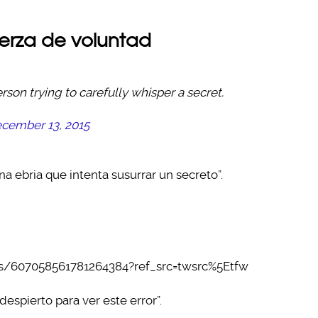
uerza de voluntad
on trying to carefully whisper a secret.
cember 13, 2015
a ebria que intenta susurrar un secreto”.
tus/607058561781264384?ref_src=twsrc%5Etfw
despierto para ver este error”.