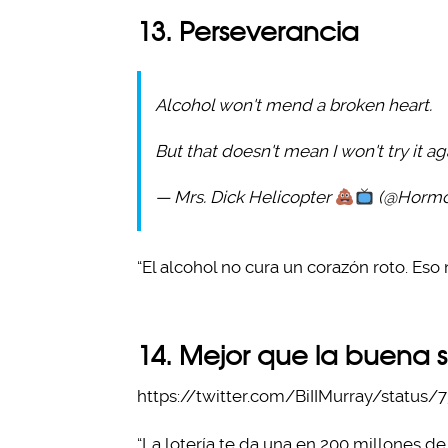
13. Perseverancia
Alcohol won't mend a broken heart.
But that doesn't mean I won't try it ag
— Mrs. Dick Helicopter
(@Hormo
“El alcohol no cura un corazón roto. Eso
14. Mejor que la buena 
https://twitter.com/BiIIMurray/status
“La lotería te da una en 200 millones de