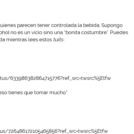
 quienes parecen tener controlada la bebida. Supongo
hol no es un vicio sino una “bonita costumbre”. Puedes
ida mientras lees estos
tuits
:
tatus/633986382864715776?ref_src=twsrc%5Etfw
 eso tienes que tomar mucho”.
tus/726486172105465856?ref_src=twsrc%5Etfw