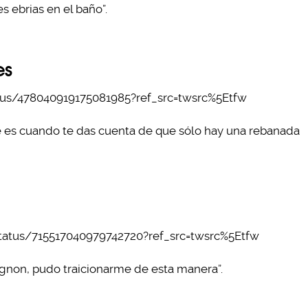
 ebrias en el baño”.
es
tus/478040919175081985?ref_src=twsrc%5Etfw
le es cuando te das cuenta de que sólo hay una rebanada
tatus/715517040979742720?ref_src=twsrc%5Etfw
gnon, pudo traicionarme de esta manera”.