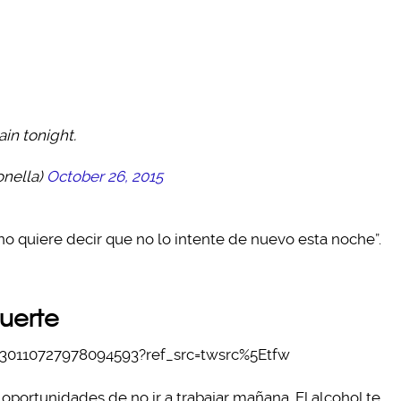
ain tonight.
nella)
October 26, 2015
 no quiere decir que no lo intente de nuevo esta noche”.
suerte
/730110727978094593?ref_src=twsrc%5Etfw
 oportunidades de no ir a trabajar mañana. El alcohol te