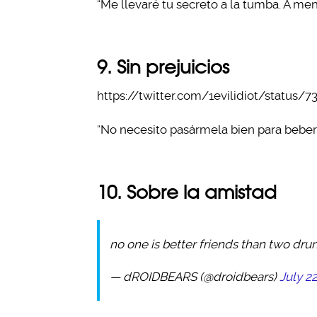
“Me llevaré tu secreto a la tumba. A men
9. Sin prejuicios
https://twitter.com/1evilidiot/status
“No necesito pasármela bien para beber”
10. Sobre la amistad
no one is better friends than two drun
— dROIDBEARS (@droidbears)
July 22