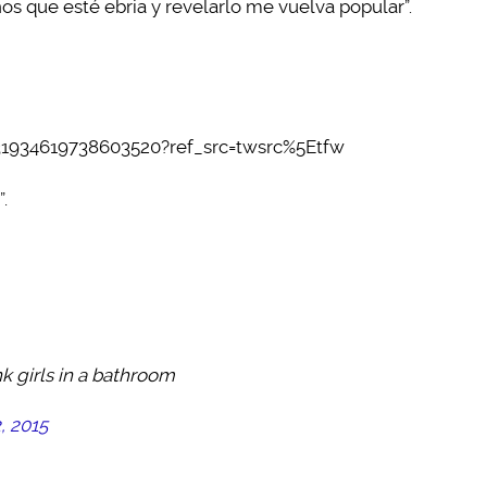
os que esté ebria y revelarlo me vuelva popular”.
/731934619738603520?ref_src=twsrc%5Etfw
.
k girls in a bathroom
, 2015