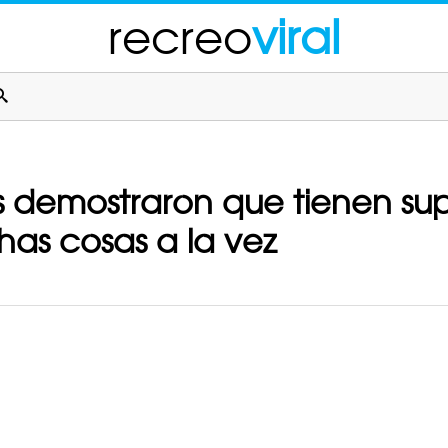
recreo
viral
s demostraron que tienen su
as cosas a la vez