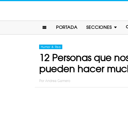
PORTADA
SECCIONES
Humor & Risa
12 Personas que no
pueden hacer much
Por
Andrea Gamero