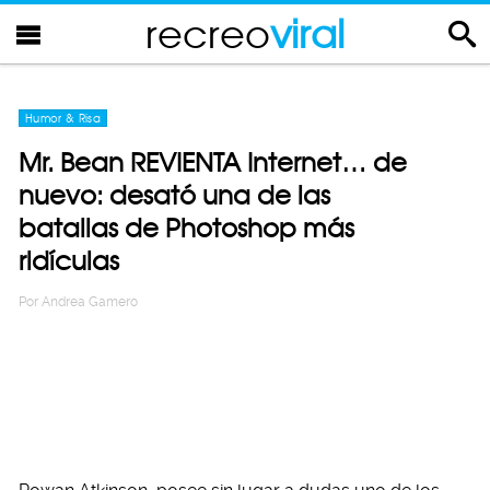
recreo
viral
Humor & Risa
Mr. Bean REVIENTA Internet… de
nuevo: desató una de las
batallas de Photoshop más
ridículas
Por
Andrea Gamero