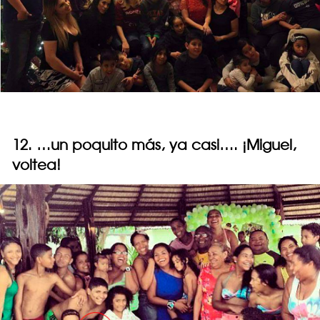
12. …un poquito más, ya casi…. ¡Miguel,
voltea!