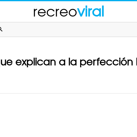
recreo
viral
que explican a la perfección 