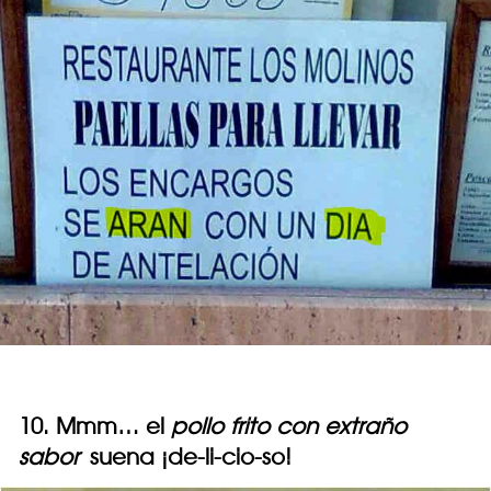
10. Mmm… el
pollo frito con extraño
sabor
suena ¡de-li-cio-so!