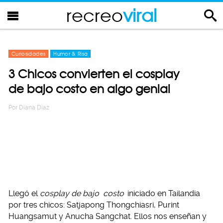
recreo
viral
Curiosidades
Humor & Risa
3 Chicos convierten el cosplay
de bajo costo en algo genial
Por
Diana Diaz
Llegó el
cosplay de bajo
costo
iniciado en Tailandia
por tres chicos: Satjapong Thongchiasri, Purint
Huangsamut y Anucha Sangchat. Ellos nos enseñan y