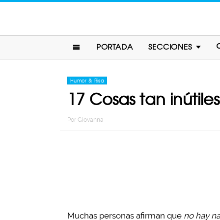
PORTADA
SECCIONES
Humor & Risa
17 Cosas tan inútile
Por
Giovanna
Muchas personas afirman que
no hay na