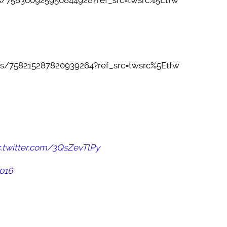
us/758360925950844928?ref_src=twsrc%5Etfw
us/758215287820939264?ref_src=twsrc%5Etfw
c.twitter.com/3QsZevTlPy
2016