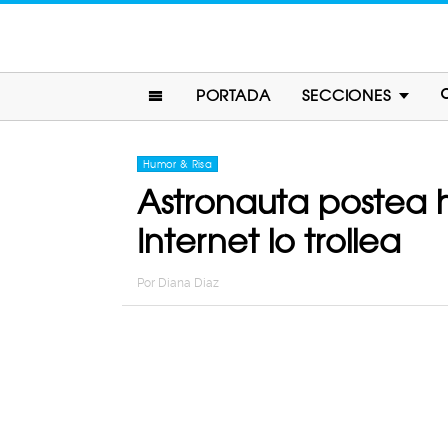
PORTADA
SECCIONES
Humor & Risa
Astronauta postea h
Internet lo trollea
Por
Diana Diaz