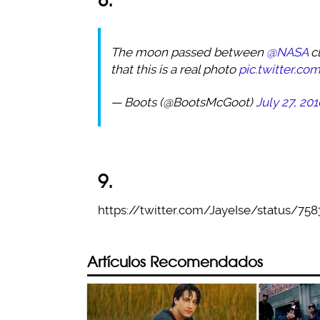
The moon passed between
@NASA
cl
that this is a real photo
pic.twitter.c
— Boots (@BootsMcGoot)
July 27, 201
9.
https://twitter.com/JayeIse/status/75
Artículos Recomendados