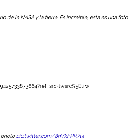
o de la NASA y la tierra. Es increíble, esta es una foto
949425733873664?ref_src=twsrc%5Etfw
l photo
pic.twitter.com/8nVkFPR7t4