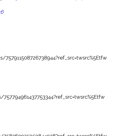
16
tus/757911508726738944?ref_src=twsrc%5Etfw
us/757794961437753344?ref_src=twsrc%5Etfw