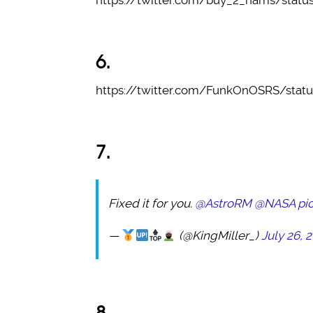
https://twitter.com/buy_2_hams/stat
6.
https://twitter.com/FunkOnOSRS/stat
7.
Fixed it for you.
@AstroRM
@NASA
pi
—
(@KingMiller_)
July 26, 
8.