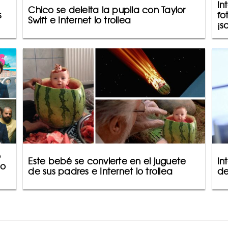
In
Chico se deleita la pupila con Taylor
s
fo
Swift e Internet lo trollea
¡s
o
Este bebé se convierte en el juguete
In
lo
de sus padres e Internet lo trollea
de