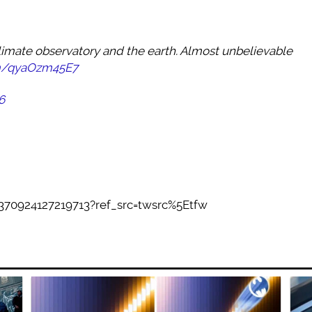
imate observatory and the earth. Almost unbelievable
om/qyaOzm45E7
6
8370924127219713?ref_src=twsrc%5Etfw