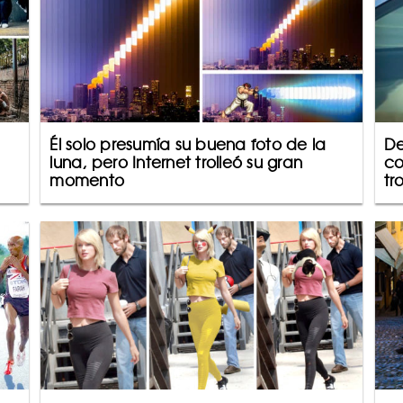
Él solo presumía su buena foto de la
De
luna, pero Internet trolleó su gran
co
momento
tr