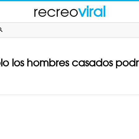
recreo
viral
olo los hombres casados podr