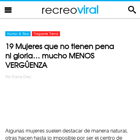
recreo
viral
Humor & Risa
Tragame Tierra
19 Mujeres que no tienen pena
ni gloria… mucho MENOS
VERGÜENZA
Por
Diana Diaz
Algunas mujeres suelen destacar de manera natural,
otras hacen hasta lo imposible por ser el centro de