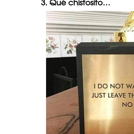
3. Qué chistosito…