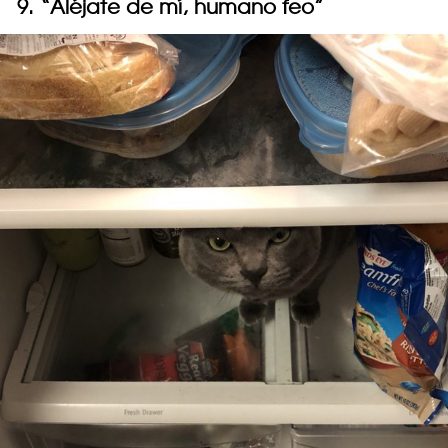
9. “Aléjate de mí, humano feo”