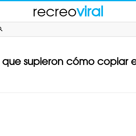
recreo
viral
 que supieron cómo copiar en