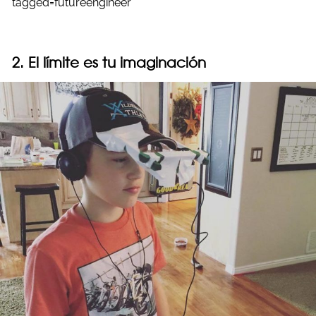
tagged=futureengineer
2. El límite es tu imaginación