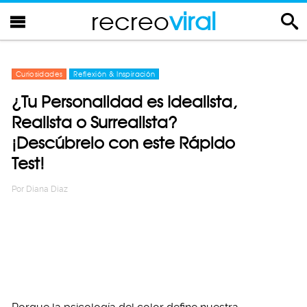
recreo
viral
Curiosidades
Reflexión & Inspiración
¿Tu Personalidad es Idealista,
Realista o Surrealista?
¡Descúbrelo con este Rápido
Test!
Por
Diana Diaz