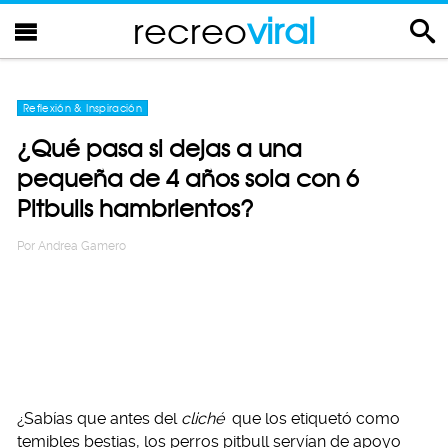
recreo
viral
Reflexión & Inspiración
¿Qué pasa si dejas a una
pequeña de 4 años sola con 6
Pitbulls hambrientos?
Por
Andrea Gamero
¿Sabías que antes del
cliché
que los etiquetó como
temibles bestias, los perros pitbull servían de apoyo