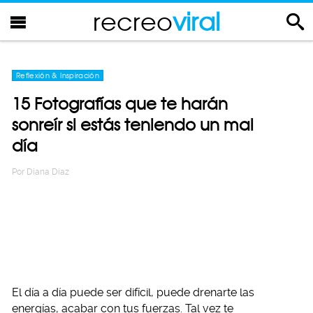
recreo
viral
Reflexión & Inspiración
15 Fotografías que te harán
sonreír si estás teniendo un mal
día
Por
Diana Diaz
El día a día puede ser difícil, puede drenarte las
energías, acabar con tus fuerzas. Tal vez te