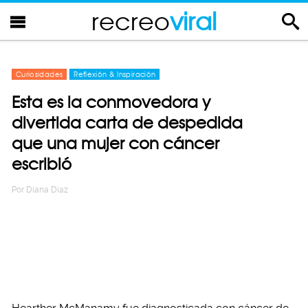
recreo
viral
Curiosidades
Reflexión & Inspiración
Esta es la conmovedora y
divertida carta de despedida
que una mujer con cáncer
escribió
Por
Diana Diaz