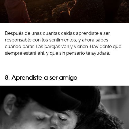
Después de unas cuantas caídas aprendiste a ser
responsable con los sentimientos, y ahora sabes
cuándo parar. Las parejas van y vienen. Hay gente que
siempre estará ahí, y que sin pensarlo te ayudará.
8. Aprendiste a ser amigo