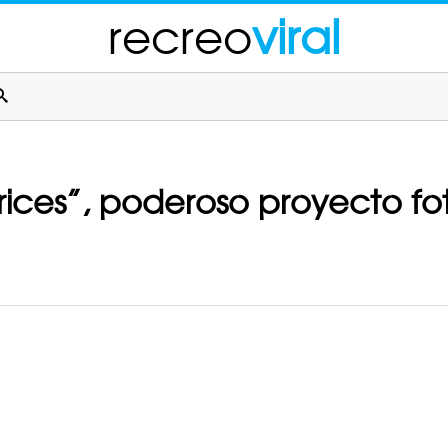
recreo
viral
trices”, poderoso proyecto fo