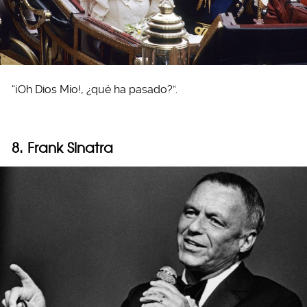
“¡Oh Dios Mío!, ¿qué ha pasado?”.
8. Frank Sinatra