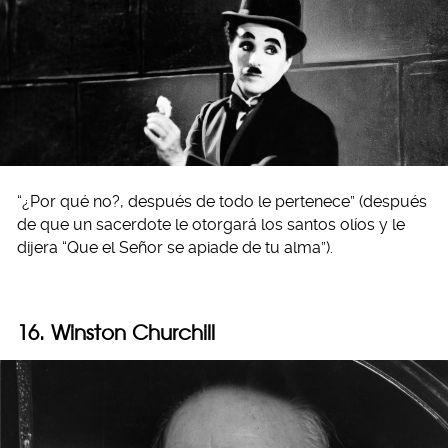
“¿Por qué no?, después de todo le pertenece” (después
de que un sacerdote le otorgará los santos olíos y le
dijera “Que el Señor se apiade de tu alma”).
16. Winston Churchill