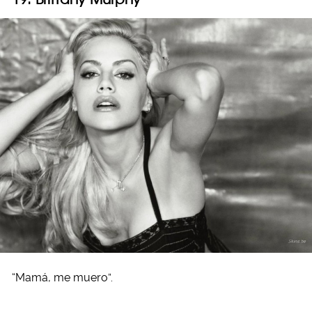
“Mamá, me muero”.