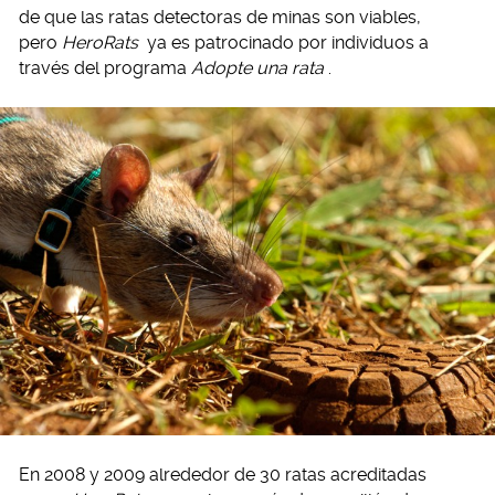
de que las ratas detectoras de minas son viables,
pero
HeroRats
ya es patrocinado por individuos a
través del programa
Adopte una rata
.
En 2008 y 2009 alrededor de 30 ratas acreditadas