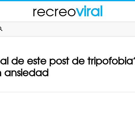
recreo
viral
nal de este post de tripofobi
in ansiedad