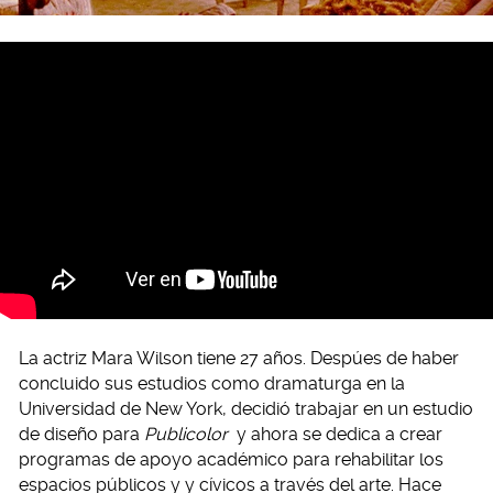
La actriz Mara Wilson tiene 27 años. Despúes de haber
concluido sus estudios como dramaturga en la
Universidad de New York, decidió trabajar en un estudio
de diseño para
Publicolor
y ahora se dedica a crear
programas de apoyo académico para rehabilitar los
espacios públicos y y cívicos a través del arte. Hace