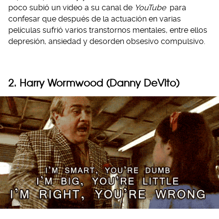
poco subió un video a su canal de
YouTube
para
confesar que después de la actuación en varias
películas sufrió varios transtornos mentales, entre ellos
depresión, ansiedad y desorden obsesivo compulsivo.
2. Harry Wormwood (Danny DeVito)