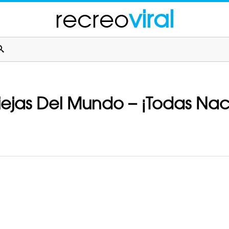
recreo
viral
iejas Del Mundo – ¡Todas Na