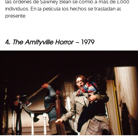
las órdenes de Sawney Bean se comió a más de 1,000
individuos. En la película los hechos se trasladan al
presente.
4.
The Amityville Horror
– 1979