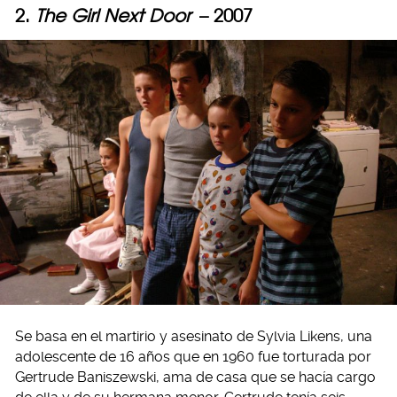
2.
The Girl Next Door
– 2007
Se basa en el martirio y asesinato de Sylvia Likens, una
adolescente de 16 años que en 1960 fue torturada por
Gertrude Baniszewski, ama de casa que se hacía cargo