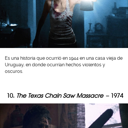
Es una historia que ocurrió en 1944 en una casa vieja de
Uruguay, en donde ocurrían hechos violentos y
oscuros.
10.
The Texas Chain Saw Massacre
– 1974