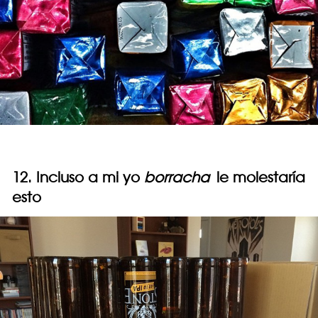
12. Incluso a mi yo
borracha
le molestaría
esto