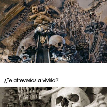
¿Te atreverías a vivirla?