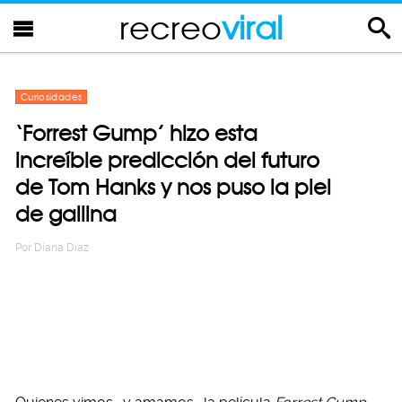
recreo
viral
Curiosidades
‘Forrest Gump’ hizo esta
increíble predicción del futuro
de Tom Hanks y nos puso la piel
de gallina
Por
Diana Diaz