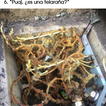
6. “Puaj, ¿es una telaraña?”