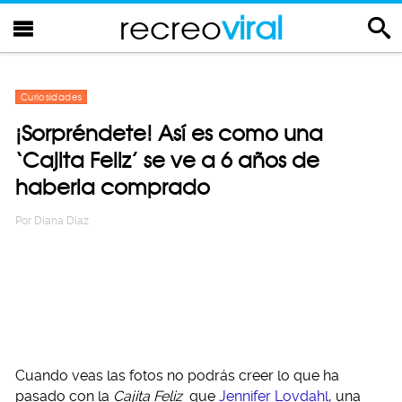
recreo
viral
Curiosidades
¡Sorpréndete! Así es como una
‘Cajita Feliz’ se ve a 6 años de
haberla comprado
Por
Diana Diaz
Cuando veas las fotos no podrás creer lo que ha
pasado con la
Cajita Feliz
que
Jennifer Lovdahl
, una