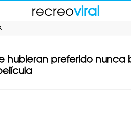
recreo
viral
e hubieran preferido nunca b
película