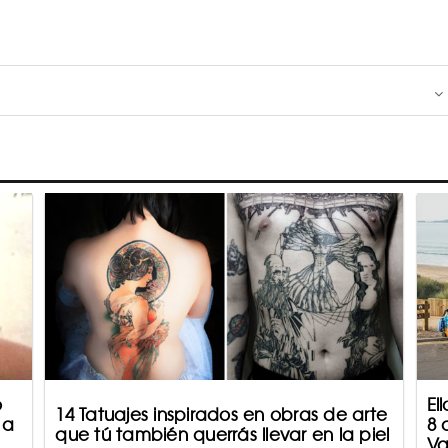
o
El
14 Tatuajes inspirados en obras de arte
 a
8 
que tú también querrás llevar en la piel
Va