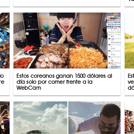
lo
Estos coreanos ganan 1500 dólares al
Es
re
día solo por comer frente a la
ve
WebCam
dó