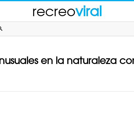
recreo
viral
 inusuales en la naturaleza c