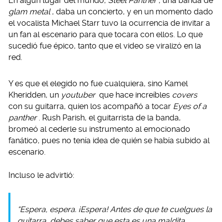
En algún lugar del mundo,
Steel Panther
, una banda de
glam metal
, daba un concierto, y en un momento dado
el vocalista Michael Starr tuvo la ocurrencia de invitar a
un fan al escenario para que tocara con ellos. Lo que
sucedió fue épico, tanto que el video se viralizó en la
red.
Y es que el elegido no fue cualquiera, sino Kamel
Kheridden, un
youtuber
que hace increíbles
covers
con su guitarra, quien los acompañó a tocar
Eyes of a
panther
. Rush Parish, el guitarrista de la banda,
bromeó al cederle su instrumento al emocionado
fanático, pues no tenía idea de quién se había subido al
escenario.
Incluso le advirtió:
“Espera, espera. ¡Espera! Antes de que te cuelgues la
guitarra, debes saber que esta es una maldita