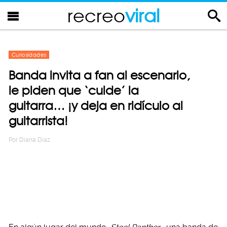
recreo
viral
Curiosidades
Banda invita a fan al escenario,
le piden que ‘cuide’ la
guitarra… ¡y deja en ridículo al
guitarrista!
Por
Diana Diaz