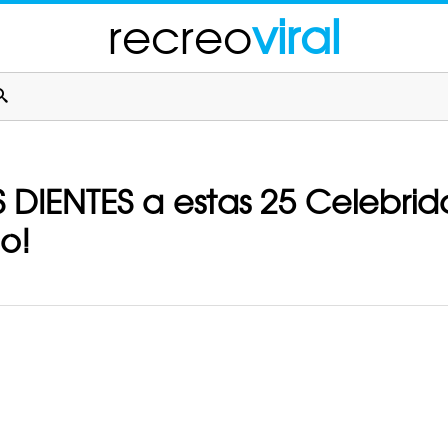
recreo
viral
S DIENTES a estas 25 Celebr
co!