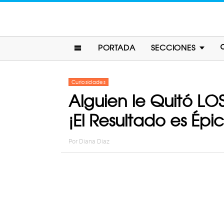
PORTADA
SECCIONES
Curiosidades
Alguien le Quitó LO
¡El Resultado es Épi
Por
Diana Diaz