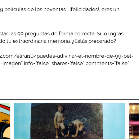
 películas de los noventas… ¡felicidades!, eres un
tar las 99 preguntas de forma correcta. Si lo logras
do tu extraordinaria memoria. ¿Estás preparado?
zz.com/elirai10/puedes-adivinar-el-nombre-de-99-pel-
imagen” info=”false” shares=”false” comments=”false”