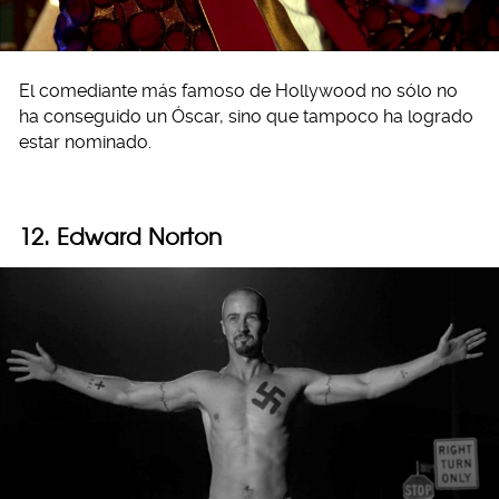
El comediante más famoso de Hollywood no sólo no
ha conseguido un Óscar, sino que tampoco ha logrado
estar nominado.
12. Edward Norton