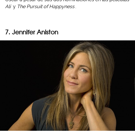
Alí
y
The Pursuit of Happyness
.
7. Jennifer Aniston