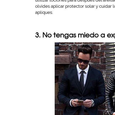
utilizar lociones para después del afeita
olvides aplicar protector solar y cuidar
apliques.
3. No tengas miedo a e