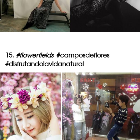
15.
#flowerfields
#camposdeflores
#disfrutandolavidanatural