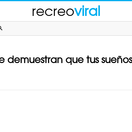
recreo
viral
e demuestran que tus sueños